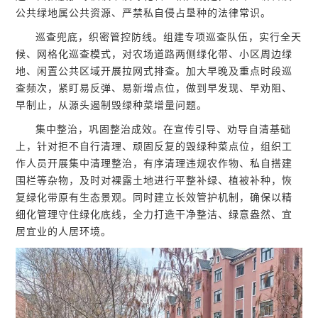
公共绿地属公共资源、严禁私自侵占垦种的法律常识。
巡查兜底，织密管控防线。组建专项巡查队伍，实行全天
候、网格化巡查模式，对农场道路两侧绿化带、小区周边绿
地、闲置公共区域开展拉网式排查。加大早晚及重点时段巡
查频次，紧盯易反弹、易新增点位，做到早发现、早劝阻、
早制止，从源头遏制毁绿种菜增量问题。
集中整治，巩固整治成效。在宣传引导、劝导自清基础
上，针对拒不自行清理、顽固反复的毁绿种菜点位，组织工
作人员开展集中清理整治，有序清理违规农作物、私自搭建
围栏等杂物，及时对裸露土地进行平整补绿、植被补种，恢
复绿化带原有生态景观。同时建立长效管护机制，确保以精
细化管理守住绿化底线，全力打造干净整洁、绿意盎然、宜
居宜业的人居环境。