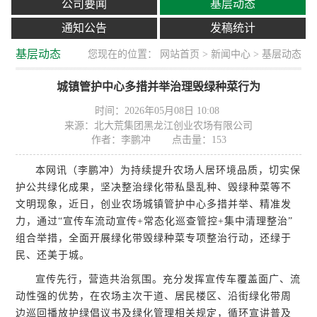
公司要闻
基层动态
通知公告
发稿统计
基层动态
您现在的位置：
网站首页
>
新闻中心
> 基层动态
城镇管护中心多措并举治理毁绿种菜行为
时间：2026年05月08日 10:08
来源：北大荒集团黑龙江创业农场有限公司
作者：李鹏冲
点击量：
153
本网讯（李鹏冲）为持续提升农场人居环境品质，切实保
护公共绿化成果，坚决整治绿化带私垦乱种、毁绿种菜等不
文明现象，近日，创业农场城镇管护中心多措并举、精准发
力，通过“宣传车流动宣传+常态化巡查管控+集中清理整治”
组合举措，全面开展绿化带毁绿种菜专项整治行动，还绿于
民、还美于城。
宣传先行，营造共治氛围。充分发挥宣传车覆盖面广、流
动性强的优势，在农场主次干道、居民楼区、沿街绿化带周
边巡回播放护绿倡议书及绿化管理相关规定，循环宣讲普及