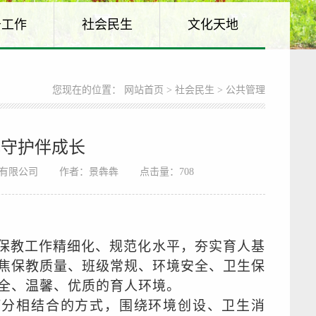
务工作
社会民生
文化天地
您现在的位置：
网站首页
>
社会民生
> 公共管理
心守护伴成长
有限公司
作者：景犇犇
点击量：
708
保教工作精细化、规范化水平，夯实育人基
焦保教质量、班级常规、环境安全、卫生保
全、温馨、优质的育人环境。
打分相结合的方式，围绕环境创设、卫生消