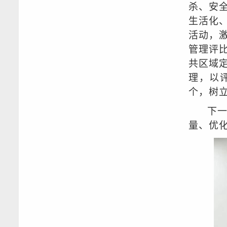
杀、安
生活化
活动，
管理评
共区域
理，以
个，树
下
量、优