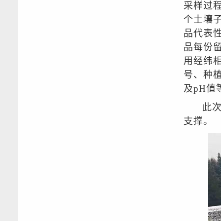
采样过
个土壤
品代表性
品每份留
用经纬
号、种
及pH值
此
支撑。