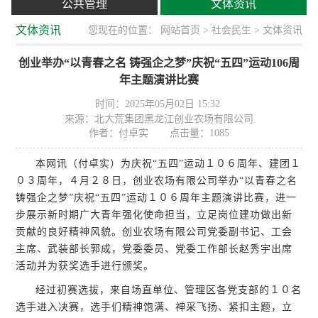
公共管理
文体资讯
文体资讯
您现在的位置：
网站首页
>
社会民生
> 文体资讯
创业举办“以青春之名 铸强企之梦”庆祝“五四”运动106周
年主题演讲比赛
时间：2025年05月02日 15:32
来源：北大荒集团黑龙江创业农场有限公司
作者：付卓实
点击量：
1085
本网讯（付卓实）为庆祝“五四”运动１０６周年、建团１
０３周年，４月２８日，创业农场有限公司举办“以青春之名
铸强企之梦”庆祝“五四”运动１０６周年主题演讲比赛，进一
步展示新时期广大青年强化使命担当，立足岗位建功做出新
贡献的良好精神风貌。创业农场有限公司党委副书记、工会
主席、武装部长郭成，党委委员、党委工作部长赵秀宇出席
活动并为获奖选手进行颁奖。
经过初赛选拔，来自场直单位、管理区各党支部的１０名
选手进入决赛，选手们精神饱满、神采飞扬、紧扣主题，立