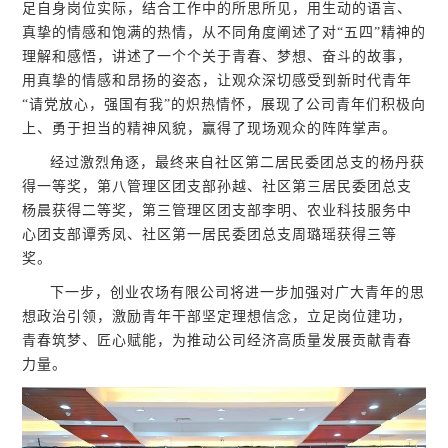
足自身岗位实际，结合工作中的所思所见，用生动的语言、
真挚的情感和饱满的热情，从不同角度阐述了对“五四”精神的
理解和感悟，讲述了一个个关于青春、梦想、奋斗的故事，
用真挚的情感和昂扬的姿态，让观众深切感受到新时代青年
“请党放心，强国有我”的炽热情怀，展现了公司青年们积极向
上、勇于担当的精神风貌，赢得了现场观众的阵阵掌声。
经过激烈角逐，最终来自社区第二居民委团总支的杨丹获
得一等奖，第八管理区团支部孙越、社区第三居民委团总支
杨晨获得二等奖，第三管理区团支部李明、农业科技服务中
心团支部谭秀凤、社区第一居民委团总支周璐瑶获得三等
奖。
下一步，创业农场有限公司将进一步加强对广大青年的思
想政治引领，激励青年干部坚定理想信念，立足岗位建功，
青春筑梦、匠心赋能，为推动公司经济高质量发展贡献青春
力量。