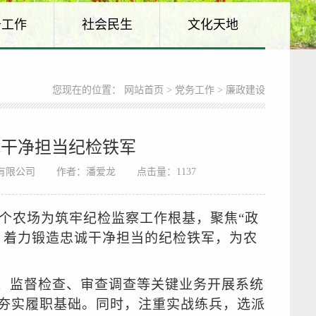
务工作
社会民生
文化天地
您现在的位置：
网站首页
>
党务工作
> 廉政建设
诚干净担当纪检铁军
有限公司
作者：潘爱龙
点击量：
1137
这个农场为筑牢纪检监察工作根基，聚焦“政
，着力锻造忠诚干净担当的纪检铁军，为农
、监督检查、审查调查等关键业务开展系统
夯实履职基础。同时，注重实战练兵，选派