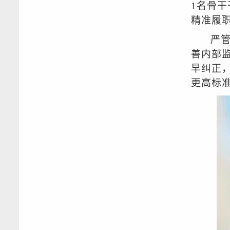
1名骨
精准履
严
善内部
早纠正
更高标