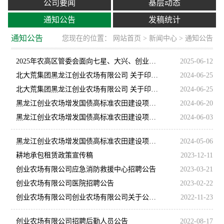
公司要闻
基层动态
通知公告
发稿统计
通知公告
您现在的位置：
网站首页
>
新闻中心
> 通知公告
2025年农高区管委会面向七星、大兴、创业、局直 定向招聘社区工作者方案
2025-06-12
北大荒集团黑龙江创业农场有限公司 关于印发《２０２４年黑龙江省创业农场有限公司防汛应急预案》的通知
2024-06-25
北大荒集团黑龙江创业农场有限公司 关于印发《2024年黑龙江省创业农场有限公司抗旱应急预案》的通知
2024-06-25
黑龙江创业农场增发国债高标准农田建设项目环境影响报告书全本及公众参与说明公示
2024-06-20
黑龙江创业农场增发国债高标准农田建设项目环境影响评价报告书征求意见稿公示
2024-06-03
黑龙江创业农场增发国债高标准农田建设项目 环境影响评价一次公示
2024-05-06
耕地承包租赁政策宣传稿
2023-12-11
创业农场有限公司应急消防救援中心招聘公告
2023-03-21
创业农场有限公司医院招聘公告
2023-02-22
创业农场有限公司创业农场有限公司关于公开征集大米品牌名称、标识和广告语的启事
2022-11-23
创业农场有限公司招聘后勤人员公告
2022-08-17