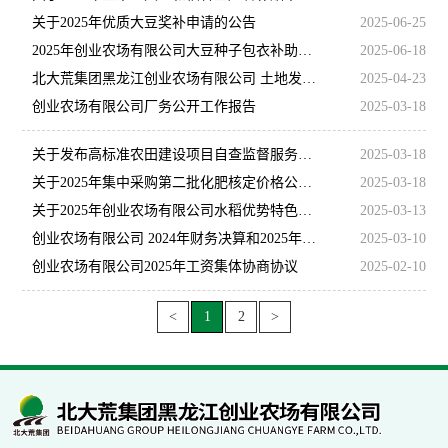
关于2025年优质大豆奖补申请的公告
2025-06-25
2025年创业农场有限公司大豆种子包衣补助申请公示
2025-06-18
北大荒集团黑龙江创业农场有限公司 土地发包专项治理工作举报渠道公示
2025-04-23
创业农场有限公司厂务公开工作报告
2025-03-18
关于发布高标准农田建设项目自查监督服务热线电话的公告
2025-03-18
关于2025年集中采购第二批化肥核定价格公示表
2025-03-18
关于2025年创业农场有限公司水稻优势特色产业集群续建项目申报的公示
2025-03-13
创业农场有限公司 2024年财务决算和2025年财务预算报告 (草案)
2025-03-10
创业农场有限公司2025年工资集体协商协议
2025-02-10
<
1
2
>