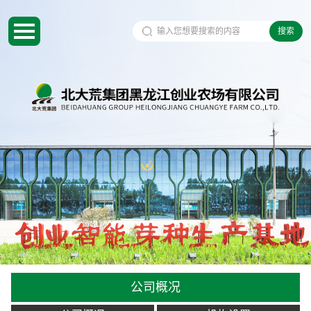
搜索
公司概况