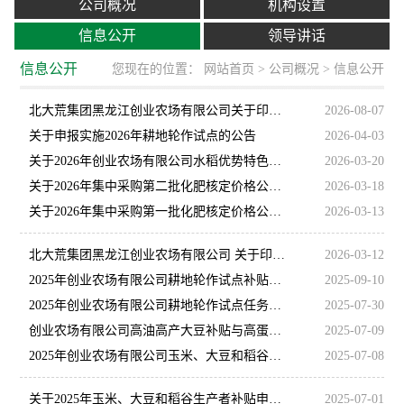
公司概况
机构设置
信息公开
领导讲话
信息公开
您现在的位置：
网站首页
>
公司概况
> 信息公开
北大荒集团黑龙江创业农场有限公司关于印发《创业农场有限公司2026年耕地轮作试点实施方案》的通知
2026-08-07
关于申报实施2026年耕地轮作试点的公告
2026-04-03
关于2026年创业农场有限公司水稻优势特色产业集群续建项目申报的公示
2026-03-20
关于2026年集中采购第二批化肥核定价格公示表
2026-03-18
关于2026年集中采购第一批化肥核定价格公示表
2026-03-13
北大荒集团黑龙江创业农场有限公司 关于印发《创业农场有限公司2026年耕地 承包租赁方案》的通知
2026-03-12
2025年创业农场有限公司耕地轮作试点补贴情况公示
2025-09-10
2025年创业农场有限公司耕地轮作试点任务完成情况核查结果公示
2025-07-30
创业农场有限公司高油高产大豆补贴与高蛋白大豆补贴申报公示表
2025-07-09
2025年创业农场有限公司玉米、大豆和稻谷合法实际种植面积公示
2025-07-08
关于2025年玉米、大豆和稻谷生产者补贴申报公告
2025-07-01